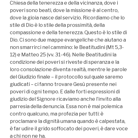
Chiesa della tenerezza e della vicinanza, dove i
poveri sono beati, dove la missione è al centro,
dove la gioia nasce dal servizio. Ricordiamo che lo
stile di Dio è lo stile della prossimità, della
compassione e della tenerezza. Questo è lo stile di
Dio. Ci sono due mappe evangeliche che aiutano a
non smarrirci nel cammino: le Beatitudini (Mt 5,3-
12) e Matteo 25 (vv. 31-46). Nelle Beatitudini la
condizione dei poveri si riveste di speranza e la
loro consolazione diventa realtà, mentre le parole
del Giudizio finale – il protocollo sul quale saremo
giudicati – ci fanno trovare Gesù presente nei
poveri di ogni tempo. E dalle forti espressioni di
giudizio del Signore ricaviamo anche l’invito alla
parresia della denuncia. Essa non è mai polemica
contro qualcuno, ma profezia per tutti: è
proclamare la dignità umana quando è calpestata,
è far udire il grido soffocato dei poveri, è dare voce
a chi non ne ha.