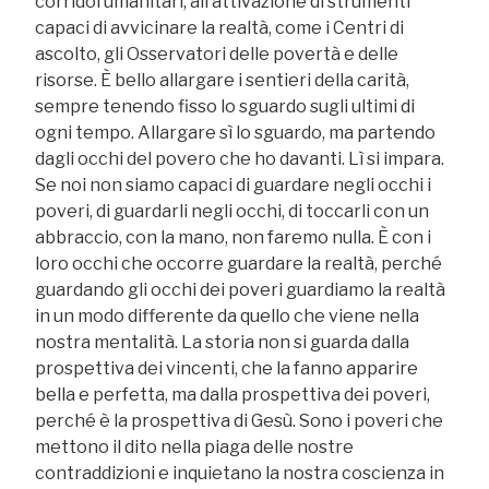
corridoi umanitari, all’attivazione di strumenti
capaci di avvicinare la realtà, come i Centri di
ascolto, gli Osservatori delle povertà e delle
risorse. È bello allargare i sentieri della carità,
sempre tenendo fisso lo sguardo sugli ultimi di
ogni tempo. Allargare sì lo sguardo, ma partendo
dagli occhi del povero che ho davanti. Lì si impara.
Se noi non siamo capaci di guardare negli occhi i
poveri, di guardarli negli occhi, di toccarli con un
abbraccio, con la mano, non faremo nulla. È con i
loro occhi che occorre guardare la realtà, perché
guardando gli occhi dei poveri guardiamo la realtà
in un modo differente da quello che viene nella
nostra mentalità. La storia non si guarda dalla
prospettiva dei vincenti, che la fanno apparire
bella e perfetta, ma dalla prospettiva dei poveri,
perché è la prospettiva di Gesù. Sono i poveri che
mettono il dito nella piaga delle nostre
contraddizioni e inquietano la nostra coscienza in