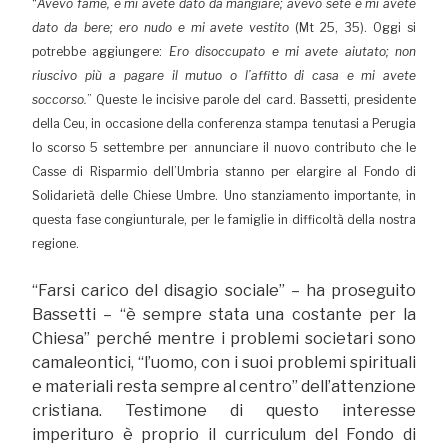
“
Avevo fame, e mi avete dato da mangiare; avevo sete e mi avete
dato da bere; ero nudo e mi avete vestito
(Mt 25, 35). Oggi si
potrebbe aggiungere:
Ero disoccupato e mi avete aiutato; non
riuscivo più a pagare il mutuo o l’affitto di casa e mi avete
soccorso.
” Queste le incisive parole del card. Bassetti, presidente
della Ceu, in occasione della conferenza stampa tenutasi a Perugia
lo scorso 5 settembre per annunciare il nuovo contributo che le
Casse di Risparmio dell’Umbria stanno per elargire al Fondo di
Solidarietà delle Chiese Umbre. Uno stanziamento importante, in
questa fase congiunturale, per le famiglie in difficoltà della nostra
regione.
“Farsi carico del disagio sociale” – ha proseguito
Bassetti – “è sempre stata una costante per la
Chiesa” perché mentre i problemi societari sono
camaleontici, “l’uomo, con i suoi problemi spirituali
e materiali resta sempre al centro” dell’attenzione
cristiana. Testimone di questo interesse
imperituro è proprio il curriculum del Fondo di