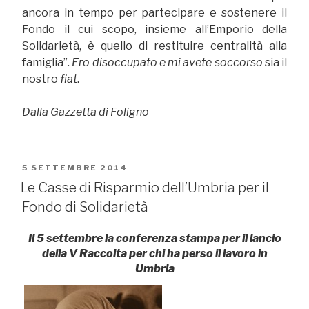
ancora in tempo per partecipare e sostenere il
Fondo il cui scopo, insieme all’Emporio della
Solidarietà, è quello di restituire centralità alla
famiglia”.
Ero disoccupato e mi avete soccorso
sia il
nostro
fiat
.
Dalla Gazzetta di Foligno
PUBBLICATO
5 SETTEMBRE 2014
IL
Le Casse di Risparmio dell’Umbria per il
Fondo di Solidarietà
Il 5 settembre la conferenza stampa per il lancio
della V Raccolta per chi ha perso il lavoro in
Umbria