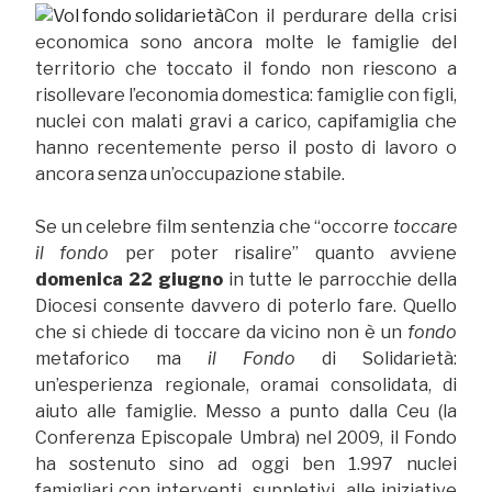
Con il perdurare della crisi
economica sono ancora molte le famiglie del
territorio che toccato il fondo non riescono a
risollevare l’economia domestica: famiglie con figli,
nuclei con malati gravi a carico, capifamiglia che
hanno recentemente perso il posto di lavoro o
ancora senza un’occupazione stabile.
Se un celebre film sentenzia che “occorre
toccare
il
fondo
per poter risalire” quanto avviene
domenica 22 giugno
in tutte le parrocchie della
Diocesi consente davvero di poterlo fare. Quello
che si chiede di toccare da vicino non è un
fondo
metaforico ma
il
Fondo
di Solidarietà:
un’esperienza regionale, oramai consolidata, di
aiuto alle famiglie. Messo a punto dalla Ceu (la
Conferenza Episcopale Umbra) nel 2009, il Fondo
ha sostenuto sino ad oggi ben 1.997 nuclei
famigliari con interventi suppletivi alle iniziative