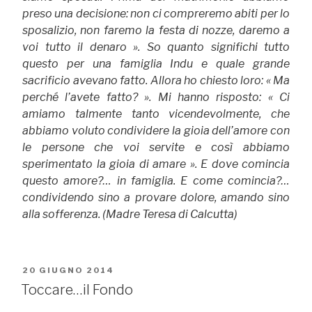
preso una decisione: non ci compreremo abiti per lo
sposali­zio, non faremo la festa di nozze, daremo a
voi tutto il denaro ». So quanto significhi tutto
questo per una fa­miglia Indu e quale grande
sacrificio avevano fatto. Allora ho chiesto loro: « Ma
perché l’avete fatto? ». Mi hanno risposto: « Ci
amiamo talmente tanto vicen­devolmente, che
abbiamo voluto condividere la gioia dell’amore con
le persone che voi servite e così abbia­mo
sperimentato la gioia di amare ». E dove comincia
questo amore?… in famiglia. E come comincia?…
con­dividendo sino a provare dolore, amando sino
alla sof­ferenza.
(Madre Teresa di Calcutta)
PUBBLICATO
20 GIUGNO 2014
IL
Toccare…il Fondo