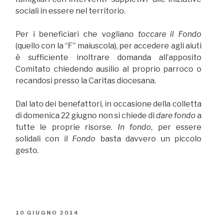
sociali in essere nel territorio.
Per i beneficiari che vogliano
toccare
il
Fondo
(quello con la “F” maiuscola), per accedere agli aiuti
è sufficiente inoltrare domanda all’apposito
Comitato chiedendo ausilio al proprio parroco o
recandosi presso la Caritas diocesana.
Dal lato dei benefattori, in occasione della colletta
di domenica 22 giugno non si chiede di
dare
fondo
a
tutte le proprie risorse.
In
fondo
, per essere
solidali con il
Fondo
basta davvero un piccolo
gesto.
PUBBLICATO
10 GIUGNO 2014