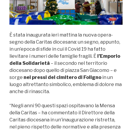
È stata inaugurata ieri mattina la nuova opera-
segno della Caritas diocesana: un segno, appunto,
in un’epoca di sfide in cui il Covid 19 ha fatto
lievitare i numeri delle famiglie fragili. È
l’Emporio
della Solidarietà
– il secondo nel territorio
diocesano dopo quello di piazza San Giacomo – e
sorge
nei pressi del cimitero di Foligno
in un
luogo altrettanto simbolico, emblema di dolore ma
anche di rinascita.
“Negli anni 90 questi spazi ospitavano la Mensa
della Caritas – ha commentato il Direttore della
Caritas diocesana in un’inaugurazione ristretta,
nel pieno rispetto delle normative e alla presenza