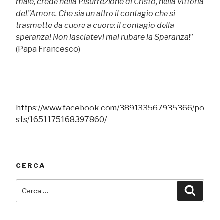
male, crede nella Risurrezione di Cristo, nella vittoria
dell’Amore. Che sia un altro il contagio che si
trasmette da cuore a cuore: il contagio della
speranza! Non lasciatevi mai rubare la Speranza
!”
(Papa Francesco)
https://www.facebook.com/389133567935366/po
sts/1651175168397860/
CERCA
Cerca:
Cerca