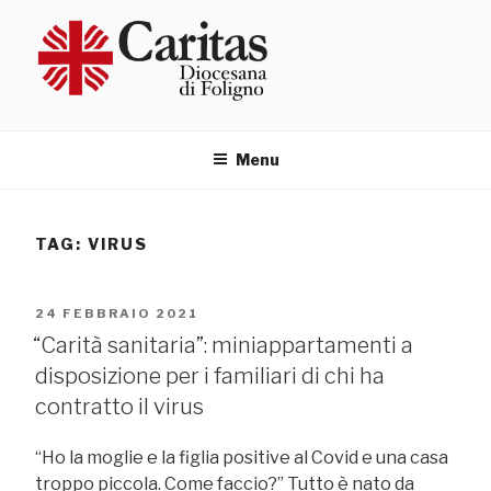
Salta
al
contenuto
Menu
TAG:
VIRUS
PUBBLICATO
24 FEBBRAIO 2021
IL
“Carità sanitaria”: miniappartamenti a
disposizione per i familiari di chi ha
contratto il virus
“Ho la moglie e la figlia positive al Covid e una casa
troppo piccola. Come faccio?” Tutto è nato da