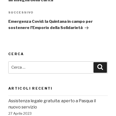
all’insegna della Carità
Articolo
SUCCESSIVO
successivo
Emergenza Covid: la Quintana in campo per
sostenere l’Emporio della Solidarietà
CERCA
Cerca:
Cerca
ARTICOLI RECENTI
Assistenza legale gratuita: aperto a Pasqua il
nuovo servizio
27 Aprile 2023