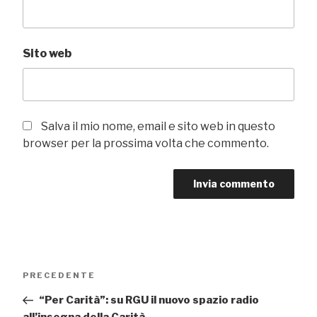
Sito web
Salva il mio nome, email e sito web in questo
browser per la prossima volta che commento.
Navigazione
Articolo
PRECEDENTE
articoli
precedente:
“Per Carità”: su RGU il nuovo spazio radio