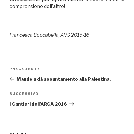
comprensione dell’altro!
Francesca Boccabella, AVS 2015-16
Navigazione
Articolo
PRECEDENTE
articoli
precedente:
Mandela dà appuntamento alla Palestina.
Articolo
SUCCESSIVO
successivo
I Cantieri dell’ARCA 2016