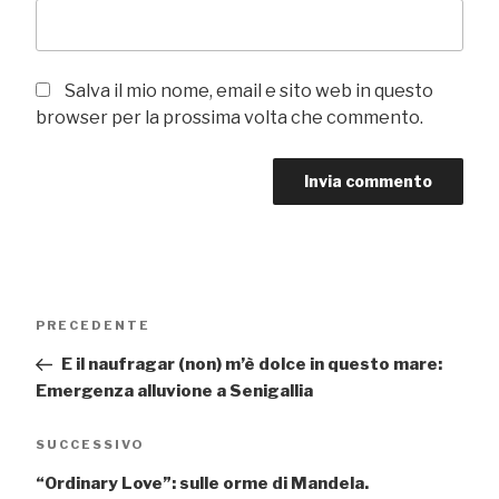
Salva il mio nome, email e sito web in questo
browser per la prossima volta che commento.
Navigazione
Articolo
PRECEDENTE
articoli
precedente:
E il naufragar (non) m’è dolce in questo mare:
Emergenza alluvione a Senigallia
Articolo
SUCCESSIVO
successivo
“Ordinary Love”: sulle orme di Mandela.