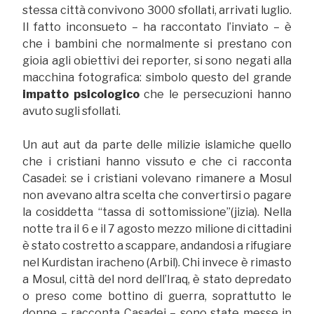
stessa città convivono 3000 sfollati, arrivati luglio.
Il fatto inconsueto – ha raccontato l’inviato – è
che i bambini che normalmente si prestano con
gioia agli obiettivi dei reporter, si sono negati alla
macchina fotografica: simbolo questo del grande
impatto psicologico
che le persecuzioni hanno
avuto sugli sfollati.
Un aut aut da parte delle milizie islamiche quello
che i cristiani hanno vissuto e che ci racconta
Casadei: se i cristiani volevano rimanere a Mosul
non avevano altra scelta che convertirsi o pagare
la cosiddetta “tassa di sottomissione”(jizia). Nella
notte tra il 6 e il 7 agosto mezzo milione di cittadini
è stato costretto a scappare, andandosi a rifugiare
nel Kurdistan iracheno (Arbil). Chi invece è rimasto
a Mosul, città del nord dell’Iraq, è stato depredato
o preso come bottino di guerra, soprattutto le
donne – racconta Casadei – sono state messe in