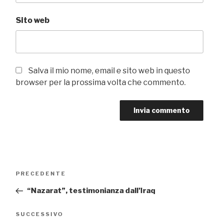
Sito web
Salva il mio nome, email e sito web in questo
browser per la prossima volta che commento.
Navigazione
Articolo
PRECEDENTE
articoli
precedente:
“Nazarat”, testimonianza dall’Iraq
Articolo
SUCCESSIVO