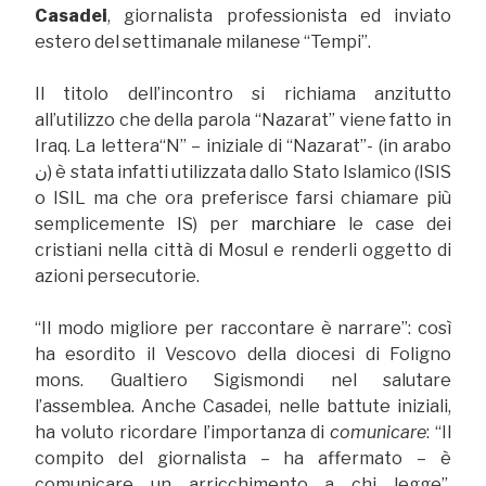
Casadei
, giornalista professionista ed inviato
estero del settimanale milanese “Tempi”.
Il titolo dell’incontro si richiama anzitutto
all’utilizzo che della parola “Nazarat” viene fatto in
Iraq. La lettera“N” – iniziale di “Nazarat”- (in arabo
ن) è stata infatti utilizzata dallo Stato Islamico (ISIS
o ISIL ma che ora preferisce farsi chiamare più
semplicemente IS) per
marchiare
le case dei
cristiani nella città di Mosul e renderli oggetto di
azioni persecutorie.
“Il modo migliore per raccontare è narrare”: così
ha esordito il Vescovo della diocesi di Foligno
mons. Gualtiero Sigismondi nel salutare
l’assemblea. Anche Casadei, nelle battute iniziali,
ha voluto ricordare l’importanza di
comunicare
: “Il
compito del giornalista – ha affermato – è
comunicare un arricchimento a chi legge”.