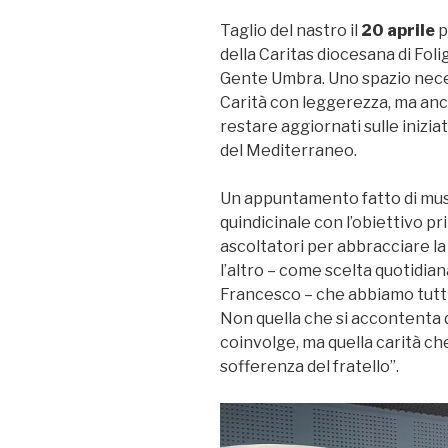
Taglio del nastro il
20 aprile
p
della Caritas diocesana di Fol
Gente Umbra. Uno spazio nece
Carità con leggerezza, ma anc
restare aggiornati sulle inizia
del Mediterraneo.
Un appuntamento fatto di musi
quindicinale con l’obiettivo p
ascoltatori per abbracciare l
l’altro – come scelta quotidia
Francesco – che abbiamo tutti
Non quella che si accontenta
coinvolge, ma quella carità che 
sofferenza del fratello”.