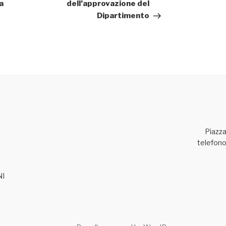
a
dell’approvazione del
Dipartimento
Piazz
telefono
NI