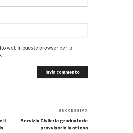
sito web in questo browser per la
.
Articolo
SUCCESSIVO
successivo
 il
Servizio Civile: le graduatorie
is
provvisorie in attesa