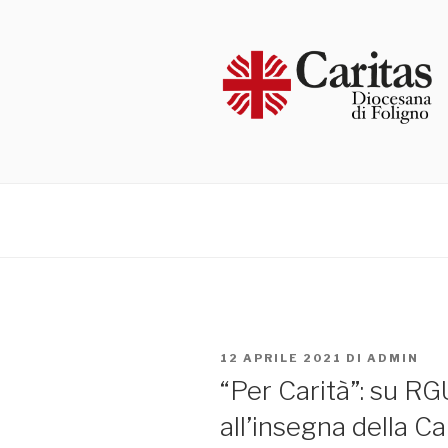
Salta
al
contenuto
PUBBLICATO
12 APRILE 2021
DI
ADMIN
IL
“Per Carità”: su RG
all’insegna della Ca