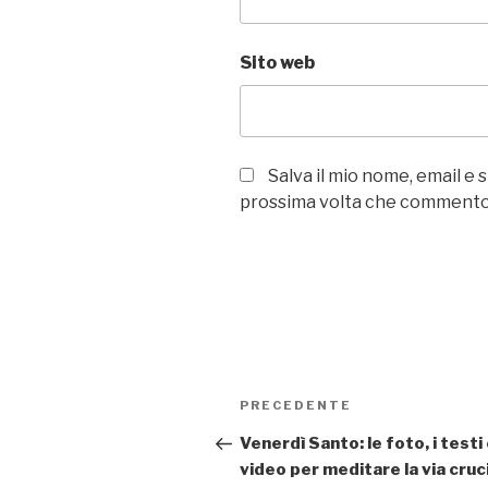
Sito web
Salva il mio nome, email e 
prossima volta che commento
Navigazione
Articolo
PRECEDENTE
articoli
precedente:
Venerdì Santo: le foto, i testi e
video per meditare la via cruc