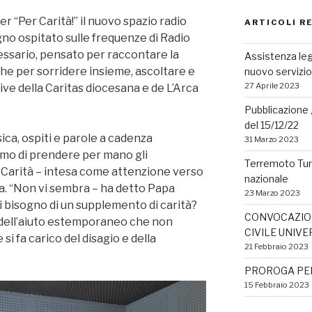
er “Per Carità!” il nuovo spazio radio
ARTICOLI R
igno ospitato sulle frequenze di Radio
ssario, pensato per raccontare la
Assistenza leg
he per sorridere insieme, ascoltare e
nuovo servizio
27 Aprile 2023
tive della Caritas diocesana e de L’Arca
Pubblicazione 
del 15/12/22
ca, ospiti e parole a cadenza
31 Marzo 2023
rimo di prendere per mano gli
Terremoto Turch
a Carità – intesa come attenzione verso
nazionale
na. “Non vi sembra – ha detto Papa
23 Marzo 2023
 bisogno di un supplemento di carità?
CONVOCAZION
 dell’aiuto estemporaneo che non
CIVILE UNIVE
si fa carico del disagio e della
21 Febbraio 2023
PROROGA PER 
15 Febbraio 2023